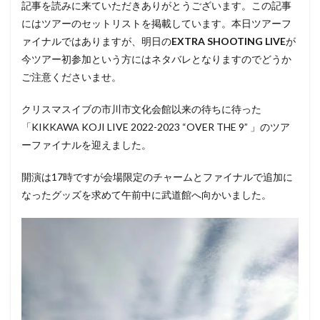
記事を読みに来ていただきありがとうございます。この記事
心理
必需品
怪我
怪我防止
抗議行動
にはツアーのセットリストを掲載しています。本日ツアーフ
抱負
振り返り
排泄物
掲載
換毛期
ァイナルではありますが、明日の
EXTRA SHOOTING LIVE
が
今ツアー初参加という方にはネタバレとなりますのでどうか
改善
断捨離
新年
日本武道館
映画
ご注意くださいませ。
時計収納ケース
更新
東京ドーム
東日本大震災
毛づくろい
水分補給
水様便
クリスマスイブの市川市文化会館以来の待ちに待った
決定的瞬間
焼肉
爪とぎ
爪切り
物音
「KIKKAWA KOJI LIVE 2022-2023 “OVER THE 9” 」のツア
ーファイナルを迎えました。
状況
猛暑
猫の日
猫鍋
由来
監視
真冬
真夏
睡眠
短毛
突然
紹介
開演は17時ですが会場限定のチャームとファイナルで追加に
継続
綿
脱臭
脱走
腕時計
虫よけ
なったグッズを求めて午前中に武道館へ向かいました。
虫刺され
行動変化
行方不明
衣替え
補修
要求
解放
記事
記録
誕生日
誤飲誤食防止
謹賀新年
識別
買い替え
遊び
運動不足
運転
還暦
野良猫
量
防寒
集客
頻度
食品添加物
食欲
飼い主
飽きない
鰹節
鳴き声