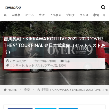
カテゴリー
猫
自動車
ゲーム
生活
ビジネス
ブログ
グルメ
家電
音
タグ
10歳
11歳
2020年
2021年
2022年
吉川晃司：KIKKAWA KOJI LIVE 2022-2023 “OVER
2023年
2024年
2025年
2026年
3か月
THE 9” TOUR FINAL ＠日本武道館（セットリストあ
6歳
7歳
8歳
9歳
Ooochie Koochie
り）
PV数
SEO
あくび
いたずら
2023年2月23日
2023年8月30日
音楽
うちの子記念日
おもちゃ
お気に入りの場所
コンサート
,
セットリスト
,
ツアー
,
吉川晃司
くつろぐ
ごみ
ふとん
よだれ
アクセス
アドセンス
アフィリエイト
アレルギー
オニヤンマ
キジトラ
キャットフード
HOME
音楽
吉川晃司：KIKKAWA KOJI LIVE 2022-2023 “OVE
クリック
クールダウン
グッズ
グリル
ケア
コラボ
コンサート
コンプレックス
サングラス
シリコンブラシ
ストレス