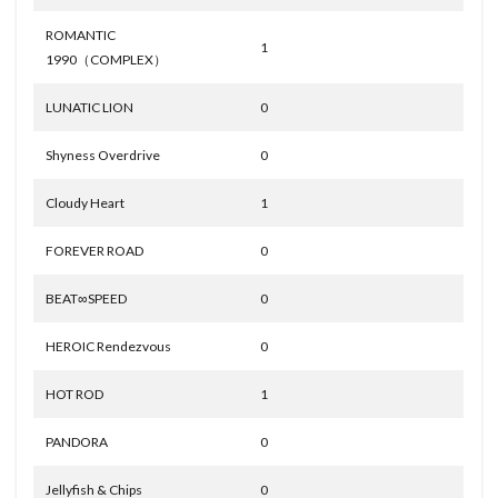
ROMANTIC
1
1990（COMPLEX）
LUNATIC LION
0
Shyness Overdrive
0
Cloudy Heart
1
FOREVER ROAD
0
BEAT∞SPEED
0
HEROIC Rendezvous
0
HOT ROD
1
PANDORA
0
Jellyfish & Chips
0