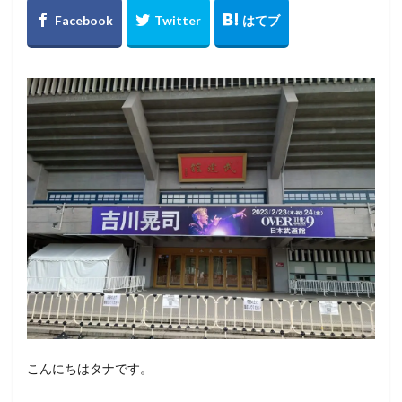
セットリスト
セトリ
ソファ
ソーラー充電
チケット
ツアー
ドラゴンクエストⅩ
ナイトルーティン
ニオイ
ニャルソック
パトロール
パニック
ヒゲ
ビーズクッション
ビーズソファ
フィット
フィラリア症
ブラッシング
ベスト3
ベッド
マット
ミニマリスト
メガネ
モーニングルーティン
ランキング
リュクス
ロースター
下痢
不安
予想
令和6年能登半島地震
会話
体内時計
体調管理
使い分け
保護
傷跡
元野良猫
写真
出会い
制限
厳寒
収集
古傷
吉川晃司
嘔吐
声
夢を見る
奥田民生
好み
子猫
子猫時代
こんにちはタナです。
安全
室内飼い
家にいる
寝ぼける
小食
展示
布袋寅泰
広島
座椅子
後悔