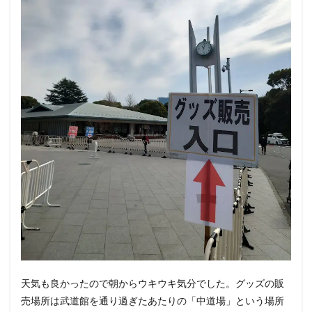
１周年
１年
６か月
脱走防止
着せ替え
ルーティン
習慣
どうぶつの森
テレビゲーム
エックスサーバー
ドラゴンクエスト
バージョンアップ
体験談
初心者
猫扉
食べ残し
ふみふみ
猫
自動車免許
教習所
自動車
ワクチン
副反応
予防
粒
ブログ
食事
謎
新型コロナウイルス感染症
感染
心構え
初めて
ドア
飼う
wordpress
THOR
検索
天気も良かったので朝からウキウキ気分でした。グッズの販
売場所は武道館を通り過ぎたあたりの「中道場」という場所