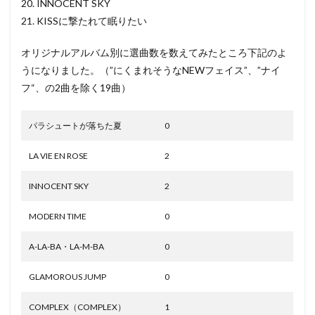
20. INNOCENT SKY
21. KISSに撃たれて眠りたい
オリジナルアルバム別に選曲数を数えてみたところ下記のよ
うになりました。（”にくまれそうなNEWフェイス”、”ナイ
フ“、の2曲を除く19曲）
パラシュートが落ちた夏
0
LA VIE EN ROSE
2
INNOCENT SKY
2
MODERN TIME
0
A-LA-BA・LA-M-BA
0
GLAMOROUS JUMP
0
COMPLEX（COMPLEX）
1