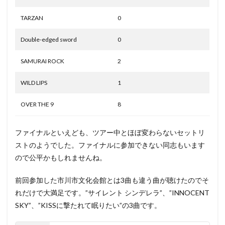
TARZAN
0
Double-edged sword
0
SAMURAI ROCK
2
WILD LIPS
1
OVER THE 9
8
ファイナルといえども、ツアー中とほぼ変わらないセットリ
ストのようでした。ファイナルに参加できない同志もいます
ので公平かもしれませんね。
前回参加した市川市文化会館とは3曲も違う曲が聴けたのでそ
れだけで大満足です。”サイレント シンデレラ”、”INNOCENT
SKY”、”KISSに撃たれて眠りたい”の3曲です。