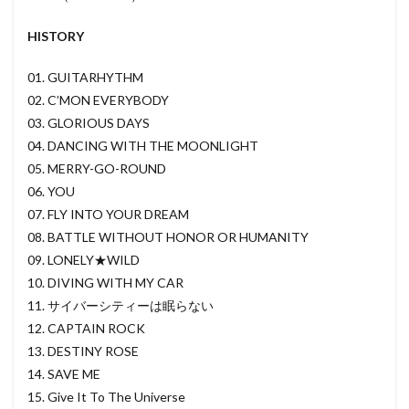
HISTORY
01. GUITARHYTHM
02. C’MON EVERYBODY
03. GLORIOUS DAYS
04. DANCING WITH THE MOONLIGHT
05. MERRY-GO-ROUND
06. YOU
07. FLY INTO YOUR DREAM
08. BATTLE WITHOUT HONOR OR HUMANITY
09. LONELY★WILD
10. DIVING WITH MY CAR
11. サイバーシティーは眠らない
12. CAPTAIN ROCK
13. DESTINY ROSE
14. SAVE ME
15. Give It To The Universe