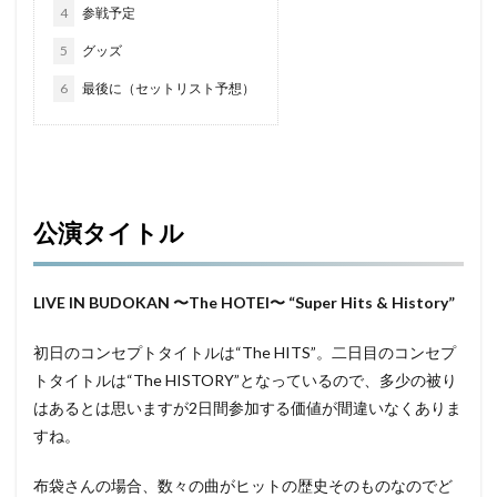
4
参戦予定
１周年
１年
６か月
脱走防止
着せ替え
5
グッズ
ルーティン
習慣
どうぶつの森
テレビゲーム
6
最後に（セットリスト予想）
エックスサーバー
ドラゴンクエスト
バージョンアップ
体験談
初心者
猫扉
食べ残し
ふみふみ
猫
自動車免許
教習所
自動車
ワクチン
副反応
予防
公演タイトル
粒
ブログ
食事
謎
新型コロナウイルス感染症
感染
心構え
初めて
ドア
飼う
wordpress
THOR
LIVE IN BUDOKAN 〜The HOTEI〜 “Super Hits & History”
初日のコンセプトタイトルは“The HITS”。二日目のコンセプ
検索
トタイトルは“The HISTORY”となっているので、多少の被り
はあるとは思いますが2日間参加する価値が間違いなくありま
すね。
布袋さんの場合、数々の曲がヒットの歴史そのものなのでど