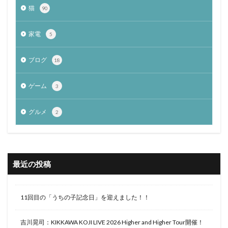
猫
90
家電
5
ブログ
18
ゲーム
3
グルメ
2
最近の投稿
11回目の「うちの子記念日」を迎えました！！
吉川晃司：KIKKAWA KOJI LIVE 2026 Higher and Higher Tour開催！