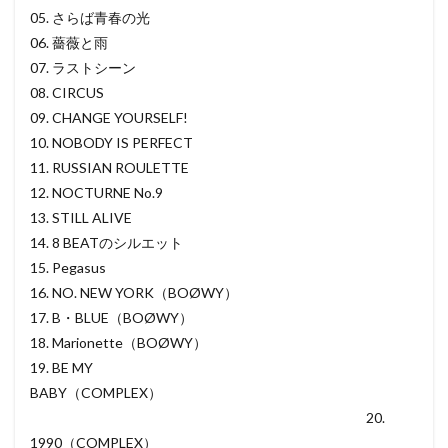
05. さらば青春の光
06. 薔薇と雨
07. ラストシーン
08. CIRCUS
09. CHANGE YOURSELF!
10. NOBODY IS PERFECT
11. RUSSIAN ROULETTE
12. NOCTURNE No.9
13. STILL ALIVE
14. 8 BEATのシルエット
15. Pegasus
16. NO. NEW YORK（BOØWY）
17. B・BLUE（BOØWY）
18. Marionette（BOØWY）
19. BE MY
BABY（COMPLEX）
20.
1990（COMPLEX）