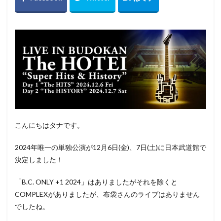
セットリスト
セトリ
ソファ
ソーラー充電
チケット
ツアー
ドラゴンクエストⅩ
ナイトルーティン
ニオイ
ニャルソック
パトロール
パニック
ヒゲ
ビーズクッション
ビーズソファ
フィット
フィラリア症
ブラッシング
ベスト3
ベッド
マット
ミニマリスト
メガネ
モーニングルーティン
ランキング
リュクス
ロースター
下痢
こんにちはタナです。
不安
予想
令和6年能登半島地震
会話
体内時計
体調管理
使い分け
保護
傷跡
2024年唯一の単独公演が12月6日(金)、7日(土)に日本武道館で
元野良猫
写真
出会い
制限
厳寒
決定しました！
収集
古傷
吉川晃司
嘔吐
声
「B.C. ONLY +1 2024」はありましたがそれを除くと
夢を見る
奥田民生
好み
子猫
子猫時代
COMPLEXがありましたが、布袋さんのライブはありません
安全
室内飼い
家にいる
寝ぼける
小食
でしたね。
展示
布袋寅泰
広島
座椅子
後悔