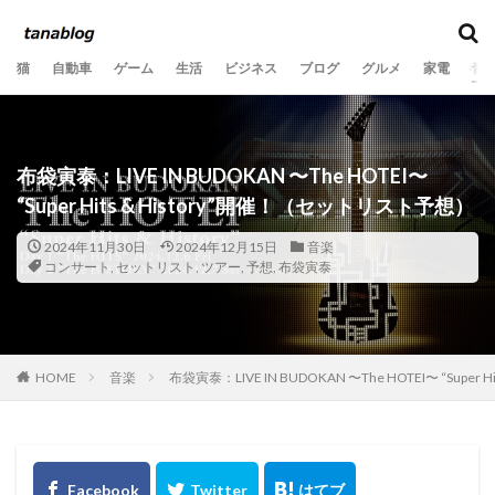
カテゴリー
猫
自動車
ゲーム
生活
ビジネス
ブログ
グルメ
家電
音
タグ
10歳
11歳
2020年
2021年
2022年
布袋寅泰：LIVE IN BUDOKAN 〜The HOTEI〜
2023年
2024年
2025年
2026年
3か月
“Super Hits & History”開催！（セットリスト予想）
6歳
7歳
8歳
9歳
Ooochie Koochie
2024年11月30日
2024年12月15日
音楽
PV数
SEO
あくび
いたずら
コンサート
,
セットリスト
,
ツアー
,
予想
,
布袋寅泰
うちの子記念日
おもちゃ
お気に入りの場所
くつろぐ
ごみ
ふとん
よだれ
アクセス
アドセンス
アフィリエイト
アレルギー
HOME
音楽
布袋寅泰：LIVE IN BUDOKAN 〜The HOTEI〜 “Supe
オニヤンマ
キジトラ
キャットフード
クリック
クールダウン
グッズ
グリル
ケア
コラボ
コンサート
コンプレックス
サングラス
シリコンブラシ
ストレス