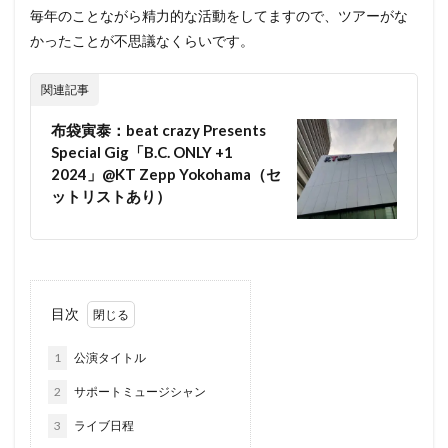
毎年のことながら精力的な活動をしてますので、ツアーがな
心理
必需品
怪我
怪我防止
抗議行動
かったことが不思議なくらいです。
抱負
振り返り
排泄物
掲載
換毛期
改善
断捨離
新年
日本武道館
映画
関連記事
時計収納ケース
更新
東京ドーム
布袋寅泰：beat crazy Presents
東日本大震災
毛づくろい
水分補給
水様便
Special Gig「B.C. ONLY +1
2024」@KT Zepp Yokohama（セ
決定的瞬間
焼肉
爪とぎ
爪切り
物音
ットリストあり）
状況
猛暑
猫の日
猫鍋
由来
監視
真冬
真夏
睡眠
短毛
突然
紹介
継続
綿
脱臭
脱走
腕時計
虫よけ
虫刺され
行動変化
行方不明
衣替え
目次
補修
要求
解放
記事
記録
誕生日
誤飲誤食防止
謹賀新年
識別
買い替え
1
公演タイトル
遊び
運動不足
運転
還暦
野良猫
2
サポートミュージシャン
量
防寒
集客
頻度
食品添加物
3
ライブ日程
食欲
飼い主
飽きない
鰹節
鳴き声