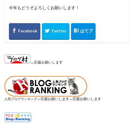
今年もどうぞよろしくお願いします！
心理
必需品
怪我
怪我防止
抗議行動
抱負
振り返り
排泄物
掲載
換毛期
改善
断捨離
新年
日本武道館
映画
時計収納ケース
更新
東京ドーム
東日本大震災
毛づくろい
水分補給
水様便
決定的瞬間
焼肉
爪とぎ
爪切り
物音
状況
猛暑
猫の日
猫鍋
由来
監視
←応援お願いします
真冬
真夏
睡眠
短毛
突然
紹介
継続
綿
脱臭
脱走
腕時計
虫よけ
虫刺され
行動変化
行方不明
衣替え
補修
要求
解放
記事
記録
誕生日
←応援お願いします←応援お願いします
人気ブログランキング
誤飲誤食防止
謹賀新年
識別
買い替え
遊び
運動不足
運転
還暦
野良猫
量
防寒
集客
頻度
食品添加物
食欲
飼い主
飽きない
鰹節
鳴き声