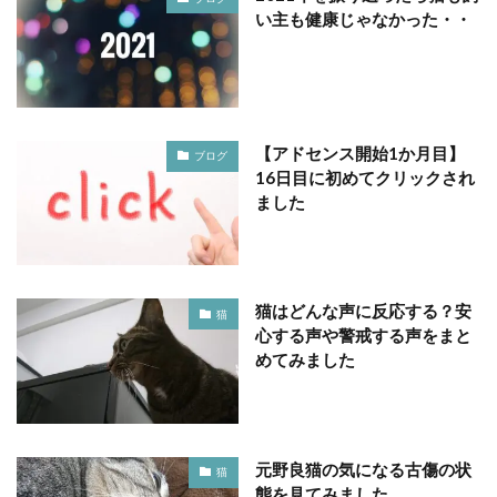
い主も健康じゃなかった・・
【アドセンス開始1か月目】
ブログ
16日目に初めてクリックされ
ました
猫はどんな声に反応する？安
猫
心する声や警戒する声をまと
めてみました
元野良猫の気になる古傷の状
猫
態を見てみました