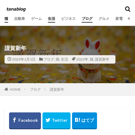
カテゴリー
猫
自動車
ゲーム
生活
ビジネス
ブログ
グルメ
家電
音
タグ
10歳
11歳
2020年
2021年
2022年
謹賀新年
2023年
2024年
2025年
2026年
3か月
2023年1月1日
ブログ
,
猫
,
生活
2023年
,
猫
,
謹賀新年
6歳
7歳
8歳
9歳
Ooochie Koochie
PV数
SEO
あくび
いたずら
うちの子記念日
おもちゃ
お気に入りの場所
くつろぐ
ごみ
ふとん
よだれ
アクセス
HOME
ブログ
謹賀新年
アドセンス
アフィリエイト
アレルギー
オニヤンマ
キジトラ
キャットフード
クリック
クールダウン
グッズ
グリル
ケア
コラボ
コンサート
コンプレックス
サングラス
シリコンブラシ
ストレス