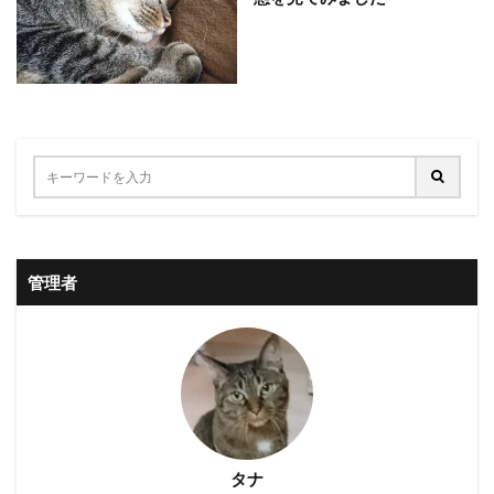
管理者
タナ