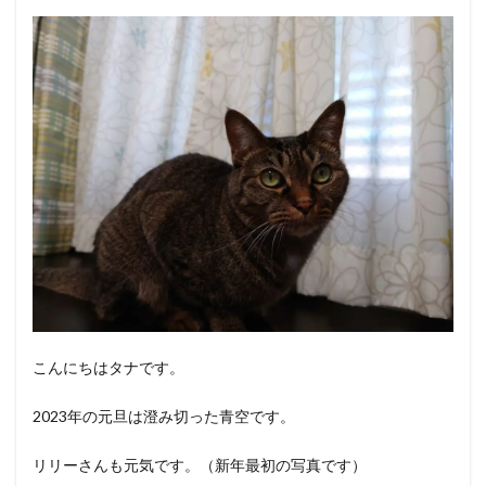
セットリスト
セトリ
ソファ
ソーラー充電
チケット
ツアー
ドラゴンクエストⅩ
ナイトルーティン
ニオイ
ニャルソック
パトロール
パニック
ヒゲ
ビーズクッション
ビーズソファ
フィット
フィラリア症
ブラッシング
ベスト3
ベッド
マット
ミニマリスト
メガネ
モーニングルーティン
ランキング
リュクス
ロースター
下痢
不安
予想
令和6年能登半島地震
会話
体内時計
体調管理
使い分け
保護
傷跡
元野良猫
写真
出会い
制限
厳寒
こんにちはタナです。
収集
古傷
吉川晃司
嘔吐
声
2023年の元旦は澄み切った青空です。
夢を見る
奥田民生
好み
子猫
子猫時代
安全
室内飼い
家にいる
寝ぼける
小食
リリーさんも元気です。（新年最初の写真です）
展示
布袋寅泰
広島
座椅子
後悔