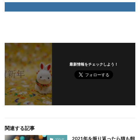
１周年
１年
６か月
脱走防止
着せ替え
ルーティン
習慣
どうぶつの森
テレビゲーム
エックスサーバー
ドラゴンクエスト
バージョンアップ
体験談
初心者
猫扉
食べ残し
ふみふみ
猫
自動車免許
教習所
自動車
ワクチン
副反応
予防
最新情報をチェックしよう！
粒
ブログ
食事
謎
新型コロナウイルス感染症
感染
心構え
初めて
ドア
飼う
wordpress
THOR
検索
関連する記事
2021年を振り返ったら猫も飼
ブログ