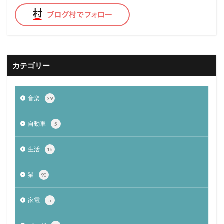
１周年
１年
６か月
脱走防止
着せ替え
ルーティン
習慣
どうぶつの森
テレビゲーム
エックスサーバー
ドラゴンクエスト
バージョンアップ
体験談
初心者
猫扉
カテゴリー
食べ残し
ふみふみ
猫
自動車免許
教習所
自動車
ワクチン
副反応
予防
音楽
39
粒
ブログ
食事
謎
新型コロナウイルス感染症
感染
心構え
自動車
5
初めて
ドア
飼う
wordpress
THOR
生活
16
検索
猫
90
家電
5