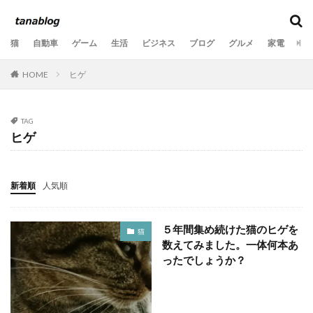
カテゴリー
猫
自動車
ゲーム
生活
ビジネス
ブログ
グルメ
家電
音
HOME
ヒゲ
タグ
10歳
11歳
2020年
2021年
2022年
2023年
2024年
2025年
2026年
3か月
TAG
ヒゲ
6歳
7歳
8歳
9歳
Ooochie Koochie
PV数
SEO
あくび
いたずら
うちの子記念日
おもちゃ
お気に入りの場所
新着順
人気順
くつろぐ
ごみ
ふとん
よだれ
アクセス
アドセンス
アフィリエイト
アレルギー
５年間集め続けた猫のヒゲを
猫
数えてみました。一体何本あ
オニヤンマ
キジトラ
キャットフード
ったでしょうか？
クリック
クールダウン
グッズ
グリル
ケア
コラボ
コンサート
コンプレックス
サングラス
シリコンブラシ
ストレス