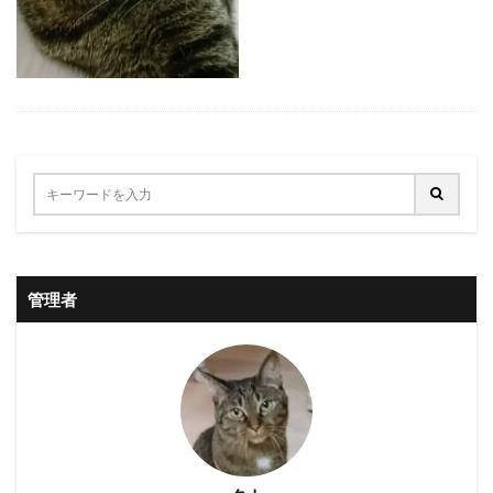
セットリスト
セトリ
ソファ
ソーラー充電
チケット
ツアー
ドラゴンクエストⅩ
ナイトルーティン
ニオイ
ニャルソック
パトロール
パニック
ヒゲ
ビーズクッション
ビーズソファ
フィット
フィラリア症
ブラッシング
ベスト3
ベッド
マット
ミニマリスト
メガネ
モーニングルーティン
ランキング
リュクス
ロースター
下痢
不安
予想
令和6年能登半島地震
会話
管理者
体内時計
体調管理
使い分け
保護
傷跡
元野良猫
写真
出会い
制限
厳寒
収集
古傷
吉川晃司
嘔吐
声
夢を見る
奥田民生
好み
子猫
子猫時代
安全
室内飼い
家にいる
寝ぼける
小食
展示
布袋寅泰
広島
座椅子
後悔