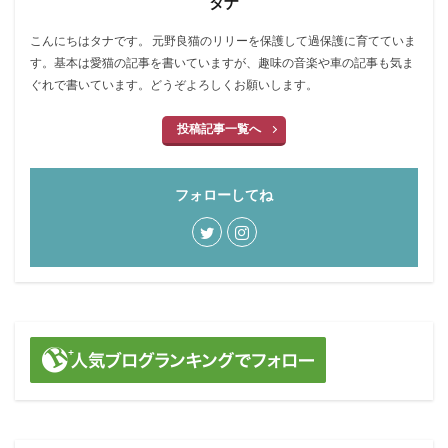
タナ
心理
必需品
怪我
怪我防止
抗議行動
こんにちはタナです。 元野良猫のリリーを保護して過保護に育てていま
抱負
振り返り
排泄物
掲載
換毛期
す。基本は愛猫の記事を書いていますが、趣味の音楽や車の記事も気ま
ぐれで書いています。どうぞよろしくお願いします。
改善
断捨離
新年
日本武道館
映画
時計収納ケース
更新
東京ドーム
投稿記事一覧へ
東日本大震災
毛づくろい
水分補給
水様便
決定的瞬間
焼肉
爪とぎ
爪切り
物音
フォローしてね
状況
猛暑
猫の日
猫鍋
由来
監視
真冬
真夏
睡眠
短毛
突然
紹介
継続
綿
脱臭
脱走
腕時計
虫よけ
虫刺され
行動変化
行方不明
衣替え
補修
要求
解放
記事
記録
誕生日
誤飲誤食防止
謹賀新年
識別
買い替え
遊び
運動不足
運転
還暦
野良猫
量
防寒
集客
頻度
食品添加物
食欲
飼い主
飽きない
鰹節
鳴き声