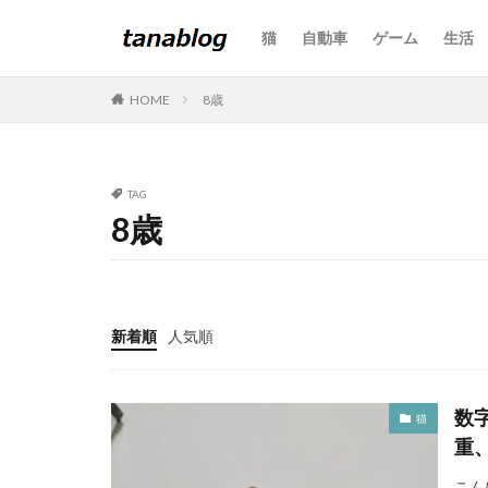
猫
自動車
ゲーム
生活
カテゴリー
HOME
8歳
タグ
TAG
10歳
11歳
8歳
3か月
6歳
うちの子記念日
アドセンス
新着順
人気順
クールダウン
シリコンブラシ
ツアー
ドラ
数
猫
パニック
ヒ
重
ベスト3
ベ
こん