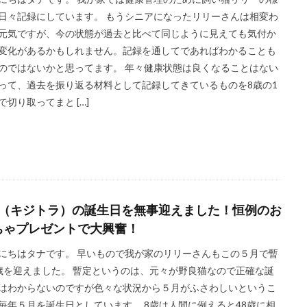
ースター
下痢
不安
予想
令和6年能登半島地震
会話
日々記録にしています。 もうシニアになったリリーさんは相変わ
い分け
保護
傷跡
元野良猫
写真
出会い
制限
元気ですが、今の状態が過去と比べて同じように見えても気付か
変化があるかもしれません。記録を通してであればわかることも
司
嘔吐
声
夢を見る
奥田民生
好み
子猫
子
のではないかと思ってます。 年々健康状態は良くなることはない
にいる
寝ぼける
小食
展示
布袋寅泰
広島
座椅子
って、過去を振り返る材料として記録してきているものを8歳の1
怪我防止
抗議行動
抱負
振り返り
排泄物
掲載
で切り取ってまと […]
日本武道館
映画
時計収納ケース
更新
東京ドーム
水分補給
水様便
決定的瞬間
焼肉
爪とぎ
爪切り
猫鍋
由来
監視
真冬
真夏
睡眠
短毛
脱臭
脱走
腕時計
虫よけ
虫刺され
行動変化
行
解放
記事
記録
誕生日
誤飲誤食防止
謹賀新年
歳（キジトラ）の誕生日を無事迎えました！恒例のお
足
運転
還暦
野良猫
量
防寒
集客
頻度
ちゃプレゼントで大興奮！
飽きない
鰹節
鳴き声
１周年
１年
６か月
にちはタナです。 早いもので我が家のリリーさんもこの５月で暫
ーティン
習慣
どうぶつの森
テレビゲーム
エックスサーバー
歳を迎えました。 暫定というのは、元々が野良猫なので正確な誕
バージョンアップ
体験談
初心者
猫扉
食べ残し
はわからないのですが色々な状況から５月がふさわしいというこ
教習所
自動車
ワクチン
副反応
予防
粒
ブログ
毎年５月を誕生日としています。 8歳は人間に例えると48歳に相