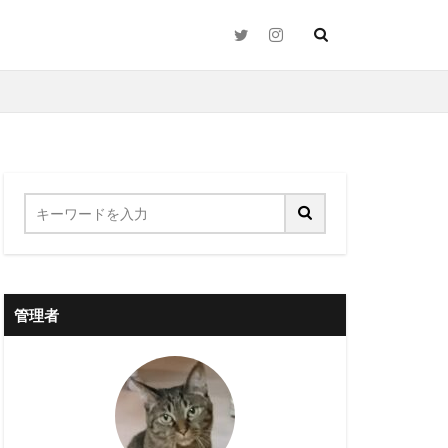
2026年
くび
いたずら
よだれ
アクセス
ード
クリック
管理者
ス
サングラス
チケット
ロール
ブラッシング
ランキング