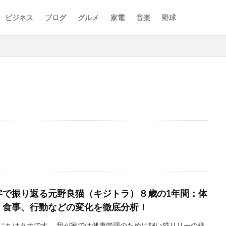
ビジネス
ブログ
グルメ
家電
音楽
野球
2020年
2021年
2022年
2023年
2024年
2025年
7歳
8歳
9歳
Ooochie Koochie
PV数
SEO
あ
おもちゃ
お気に入りの場所
くつろぐ
ごみ
ふとん
アフィリエイト
アレルギー
オニヤンマ
キジトラ
キャットフ
グッズ
グリル
ケア
コラボ
コンサート
コンプレック
ストレス
セットリスト
セトリ
ソファ
ソーラー充電
ゴンクエストⅩ
ナイトルーティン
ニオイ
ニャルソック
パト
字で振り返る元野良猫（キジトラ）８歳の1年間：体
ゲ
ビーズクッション
ビーズソファ
フィット
フィラリア症
、食事、行動などの変化を徹底分析！
ッド
マット
ミニマリスト
メガネ
モーニングルーティン
にちはタナです。 我が家では健康管理のために飼い猫リリーの様