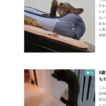
リュクス
ロ
子を
体調管理
使
らず
ない
古傷
吉川晃
ある
室内飼い
家
と思
必需品
怪我
年間
断捨離
新年
毛づくろい
猛暑
猫の日
継続
綿
補修
要求
8
猫
遊び
運動不
も
食欲
飼い主
こん
着せ替え
ル
定8
ドラゴンクエスト
生日
自動車免許
とで