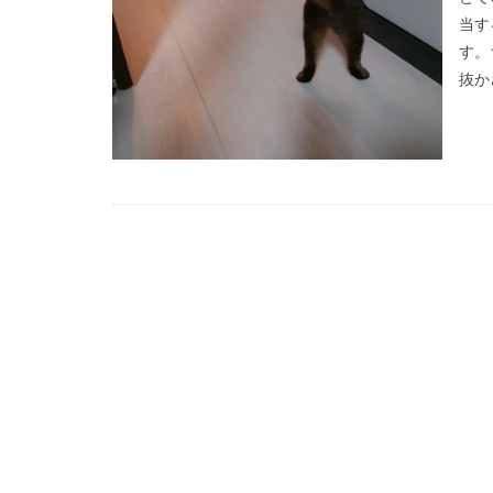
新型コロナウイル
当す
す。
抜か