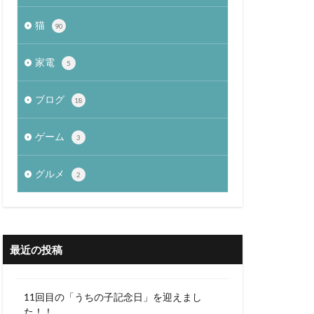
猫
90
家電
5
ブログ
18
ゲーム
3
グルメ
2
最近の投稿
11回目の「うちの子記念日」を迎えまし
た！！