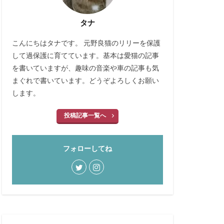
体内時計
タナ
厳寒
収集
猫時代
安全
こんにちはタナです。 元野良猫のリリーを保護
後悔
心理
して過保護に育てています。基本は愛猫の記事
を書いていますが、趣味の音楽や車の記事も気
換毛期
改善
まぐれで書いています。どうぞよろしくお願い
東日本大震災
します。
物音
状況
突然
紹介
投稿記事一覧へ
方不明
衣替え
識別
買い替え
フォローしてね
食品添加物
脱走防止
ふみふみ
猫
食事
謎