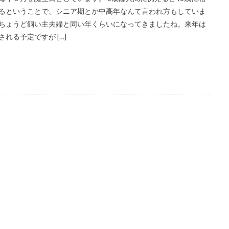
ス感染症
感染
心構え
初めて
ドア
飼う
wordpre
るということで、シニア期とか中高年なんて言われ方もしていま
ちょうど飼い主夫婦と同い年くらいになってきましたね。来年は
される予定ですが […]
検索