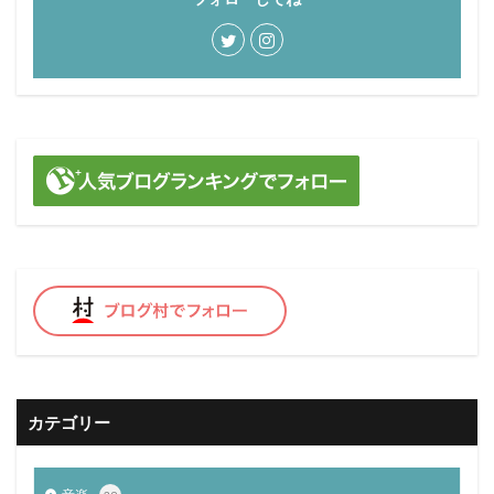
１周年
１年
６か月
脱走防止
着せ替え
ルーティン
習慣
どうぶつの森
テレビゲーム
エックスサーバー
ドラゴンクエスト
バージョンアップ
体験談
初心者
猫扉
食べ残し
ふみふみ
猫
自動車免許
教習所
自動車
ワクチン
副反応
予防
粒
ブログ
食事
謎
新型コロナウイルス感染症
感染
心構え
初めて
ドア
飼う
wordpress
THOR
検索
カテゴリー