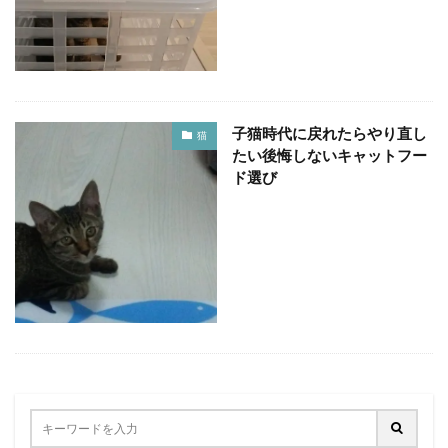
セットリスト
セトリ
ソファ
ソーラー充電
チケット
ツアー
ドラゴンクエストⅩ
ナイトルーティン
ニオイ
ニャルソック
パトロール
パニック
ヒゲ
ビーズクッション
子猫時代に戻れたらやり直し
猫
ビーズソファ
フィット
フィラリア症
たい後悔しないキャットフー
ブラッシング
ベスト3
ベッド
マット
ド選び
ミニマリスト
メガネ
モーニングルーティン
ランキング
リュクス
ロースター
下痢
不安
予想
令和6年能登半島地震
会話
体内時計
体調管理
使い分け
保護
傷跡
元野良猫
写真
出会い
制限
厳寒
収集
古傷
吉川晃司
嘔吐
声
夢を見る
奥田民生
好み
子猫
子猫時代
安全
室内飼い
家にいる
寝ぼける
小食
展示
布袋寅泰
広島
座椅子
後悔