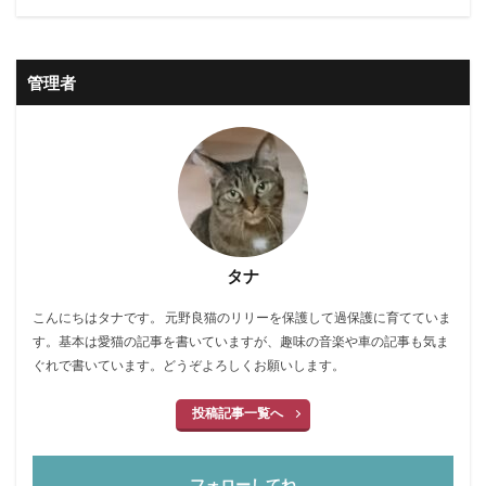
心理
必需品
怪我
怪我防止
抗議行動
抱負
振り返り
排泄物
掲載
換毛期
管理者
改善
断捨離
新年
日本武道館
映画
時計収納ケース
更新
東京ドーム
東日本大震災
毛づくろい
水分補給
水様便
決定的瞬間
焼肉
爪とぎ
爪切り
物音
状況
猛暑
猫の日
猫鍋
由来
監視
真冬
真夏
睡眠
短毛
突然
紹介
タナ
継続
綿
脱臭
脱走
腕時計
虫よけ
こんにちはタナです。 元野良猫のリリーを保護して過保護に育てていま
虫刺され
行動変化
行方不明
衣替え
す。基本は愛猫の記事を書いていますが、趣味の音楽や車の記事も気ま
補修
要求
解放
記事
記録
誕生日
ぐれで書いています。どうぞよろしくお願いします。
誤飲誤食防止
謹賀新年
識別
買い替え
投稿記事一覧へ
遊び
運動不足
運転
還暦
野良猫
量
防寒
集客
頻度
食品添加物
食欲
飼い主
飽きない
鰹節
鳴き声
フォローしてね