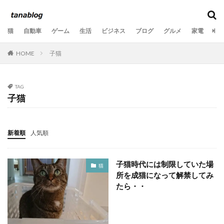
カテゴリー
猫
自動車
ゲーム
生活
ビジネス
ブログ
グルメ
家電
音
HOME
子猫
タグ
10歳
11歳
2020年
2021年
2022年
2023年
2024年
2025年
2026年
3か月
TAG
子猫
6歳
7歳
8歳
9歳
Ooochie Koochie
PV数
SEO
あくび
いたずら
うちの子記念日
おもちゃ
お気に入りの場所
新着順
人気順
くつろぐ
ごみ
ふとん
よだれ
アクセス
アドセンス
アフィリエイト
アレルギー
子猫時代には制限していた場
猫
所を成猫になって解禁してみ
オニヤンマ
キジトラ
キャットフード
たら・・
クリック
クールダウン
グッズ
グリル
ケア
コラボ
コンサート
コンプレックス
サングラス
シリコンブラシ
ストレス